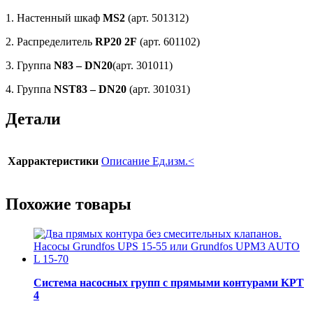
1. Настенный шкаф
MS
2
(арт. 501312)
2. Распределитель
RP20 2F
(арт. 601102)
3. Группа
N
83 –
DN
20
(арт. 301011)
4. Группа
NST
83 –
DN
20
(арт. 301031)
Детали
Харрактеристики
Описание Ед.изм.<
Похожие товары
Система насосных групп с прямыми контурами KPT
4