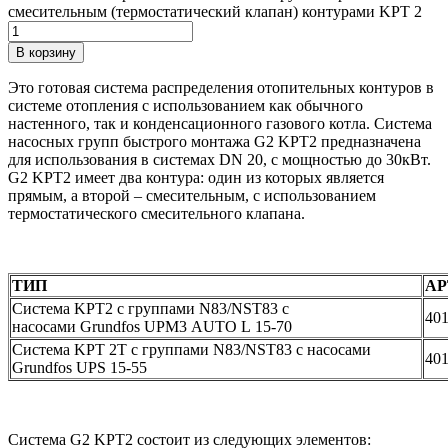
смесительным (термостатический клапан) контурами KPT 2
В корзину
Это готовая система распределения отопительных контуров в
системе отопления с использованием как обычного
настенного, так и конденсационного газового котла. Система
насосных групп быстрого монтажа G2 KPT2 предназначена
для использования в системах DN 20, с мощностью до 30кВт.
G2 KPT2 имеет два контура: один из которых является
прямым, а второй – смесительным, с использованием
термостатического смесительного клапана.
ТИП
АР
Система KPT2 с группами N83/NST83 с
40
насосами Grundfos UPM3 AUTO L 15-70
Система KPT 2T с группами N83/NST83 с насосами
40
Grundfos UPS 15-55
Система G2 KPT2 состоит из следующих элементов: