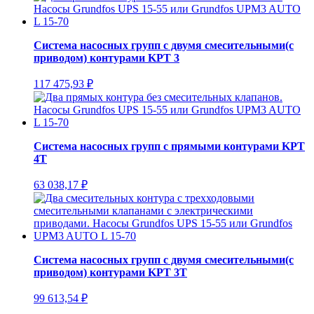
Система насосных групп с двумя смесительными(с
приводом) контурами KPT 3
117 475,93
₽
Система насосных групп с прямыми контурами KPT
4T
63 038,17
₽
Система насосных групп с двумя смесительными(с
приводом) контурами KPT 3T
99 613,54
₽