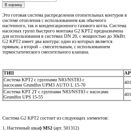
В корзину
Это готовая система распределения отопительных контуров в
системе отопления с использованием как обычного
настенного, так и конденсационного газового котла. Система
насосных групп быстрого монтажа G2 KPT2 предназначена
для использования в системах DN 20, с мощностью до 30кВт.
G2 KPT2 имеет два контура: один из которых является
прямым, а второй – смесительным, с использованием
термостатического смесительного клапана.
ТИП
АР
Система KPT2 с группами N83/NST83 с
40
насосами Grundfos UPM3 AUTO L 15-70
Система KPT 2T с группами N83/NST83 с насосами
40
Grundfos UPS 15-55
Система G2 KPT2 состоит из следующих элементов:
1. Настенный шкаф
MS
2
(арт. 501312)