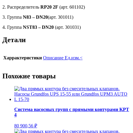
2. Распределитель
RP20 2F
(арт. 601102)
3. Группа
N
83 –
DN
20
(арт. 301011)
4. Группа
NST
83 –
DN
20
(арт. 301031)
Детали
Харрактеристики
Описание Ед.изм.<
Похожие товары
Система насосных групп с прямыми контурами KPT
4
80 900,56
₽