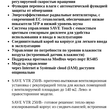
регулируемой скоростью вращения
Функция переноса влаги с автоматической функцией
защиты от обмерзания
Энергоэффективные радиальные вентиляторы, с
современной
EC
-технологией, обеспечивают низкие
показатели
SFP
и низкий уровень шума
Система управления
SAVE Touch
с емкостным
цветным сенсорным дисплеем для удобства
использования и ввода в эксплуатацию
Соединительный короб на корпусе для легкого ввода
в эксплуатацию
Управление по потребности по уровню влажности
воздуха (встроенный датчик влажности)
Поддержка протокола
Modbus
через порт
RS
485
Модуль управление
через
Internet
и
Systemair
cloud
(
IAM
) доступен
опционально
SAVE VTR 250/B- приточно-вытяжная вентиляционная
установка с рекуперацией тепла для жилых помещений
с вентилируемой площадью до 140 м2. Лево- и
правосторонние модели.
SAVE VTR 250/B– готовое решение: тепло-звуко
изолированный корпус из сэндвич-панелей; встроенная