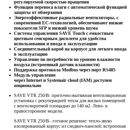
регулируемой скоростью вращения
Функция переноса влаги с автоматической функцией
защиты от обмерзания
Энергоэффективные радиальные вентиляторы, с
современной
EC
-технологией, обеспечивают низкие
показатели
SFP
и низкий уровень шума
Система управления
SAVE Touch
с емкостным
цветным сенсорным дисплеем для удобства
использования и ввода в эксплуатацию
Соединительный короб на корпусе для легкого ввода
в эксплуатацию
Управление по потребности по уровню влажности
воздуха (встроенный датчик влажности)
Поддержка протокола
Modbus
через порт
RS
485
Модуль управление
через
Internet
и
Systemair
cloud
(
IAM
) доступен
опционально
SAVE VTR 250/B- приточно-вытяжная вентиляционная
установка с рекуперацией тепла для жилых помещений
с вентилируемой площадью до 140 м2. Лево- и
правосторонние модели.
SAVE VTR 250/B– готовое решение: тепло-звуко
изолированный корпус из сэндвич-панелей; встроенная