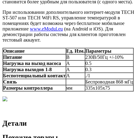
становится более удобным для пользователя (с одного места).
При использовании дополнительного интернет-модуля TECH
ST-507 или TECH WiFi RS, управление температурой в
помещениях будет возможна через бесплатное мобильное
приложение
www.eModul.eu
(на Android и iOS). Для
демонстрации работы системы для клиентов приготовлен
тестовый аккаунт.
Описание
Ед. Изм.
Параметры
Питание
В
230В/50Гц +/-10%
Нагрузка на выход насоса
А
0.5
Нагрузка выходов 1-8
А
0.3
Беспотенциальный контакт
А
./1
Связь
Беспроводная 868 мГц
Размеры контроллера
мм
335х105х75
Детали
Похожие товары